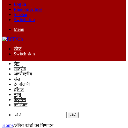
Log In
Random Article
Sidebar
Switch skin
Menu
खोजें
Switch skin
होम
राष्ट्रीय
अंतर्राष्ट्रीय
खेल
टेक्नॉलजी
ट्रैवल
न्यूज
बिजनेस
मनोरंजन
खोजें
Home
/
लंबित कांडों का निष्पादन