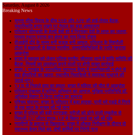
Saturday, August 8 2026
Breaking News
सुस्ता सीमा विवाद के बीच SSB और APF की हाई-लेवल बैठक,
यथास्थिति बनाए रखने पर नेपाल का बड़ा आश्वासन
पतिलार सीएचसी के हेल्दी बेबी शो में प्रियंका देवी के लाल का जलवा,
प्रथम स्थान प्राप्त कर क्षेत्र का नाम किया रोशन
वीआईपी दौरे के समय बनी सड़क बनी आफत, पतिलार के मिश्रौली
टोला में बदहाली से बेहाल ग्रामीण, जनप्रतिनिधियों के प्रति गहराया
आक्रोश
बगहा में चहलूम को लेकर पुलिस मुस्तैद: चौतरवा थाने में शांति समिति की
बैठक, नियमों का उल्लंघन करने वालों पर होगी सख्त कार्रवाई
बगहा-1 प्रखंड के प्राथमिक स्वास्थ्य केंद्र में जलनिकासी न होने से
बढ़ा बीमारियों का खतरा, स्थानीय निवासियों ने व्यवस्था सुधारने की
उठाई मांग।
VTR से निकले बाघ का हमला, बगहा में महिला की मौत से आक्रोश
पतिलार पंचायत में फॉगिंग अभियान का आगाज, मुखिया प्रतिनिधि डॉ.
अभिषेक मिश्रा ने किया मशीन का शुभारंभ
पश्चिम चंपारण: बगहा के पतिलार में बड़ा हादसा, पानी भरे गड्ढे में गिरने
से एक साल के मासूम की गई जान
बगहा में पुलिस की बड़ी स्ट्राइक: मरीजों को ढोने वाली एम्बुलेंस से
निकली 157 लीटर शराब, UP से बिहार लाई जा रही थी खेप
ग्रामीणों के इलाज से खिलवाड़: बगहा में औचक निरीक्षण के दौरान दो
स्वास्थ्य केंद्र मिले बंद, दोषी कर्मियों पर गिरेगी गाज