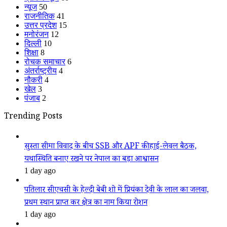
न्यूज
50
राजनीतिक
41
उत्तर प्रदेश
15
मनोरंजन
12
दिल्ली
10
शिक्षा
8
रोचक समाचार
6
अंतर्राष्ट्रीय
4
नौकरी
4
खेल
3
पंजाब
2
Trending Posts
सुस्ता सीमा विवाद के बीच SSB और APF की हाई-लेवल बैठक,
यथास्थिति बनाए रखने पर नेपाल का बड़ा आश्वासन
1 day ago
पतिलार सीएचसी के हेल्दी बेबी शो में प्रियंका देवी के लाल का जलवा,
प्रथम स्थान प्राप्त कर क्षेत्र का नाम किया रोशन
1 day ago