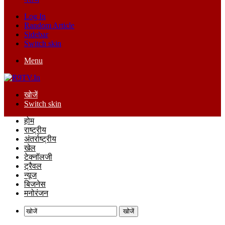
Log In
Random Article
Sidebar
Switch skin
Menu
खोजें
Switch skin
होम
राष्ट्रीय
अंतर्राष्ट्रीय
खेल
टेक्नॉलजी
ट्रैवल
न्यूज
बिजनेस
मनोरंजन
खोजें