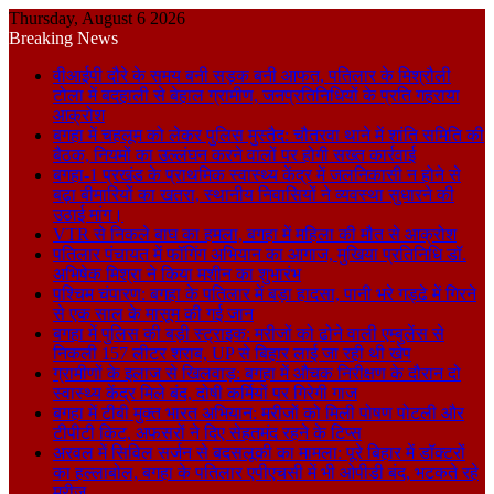
Thursday, August 6 2026
Breaking News
वीआईपी दौरे के समय बनी सड़क बनी आफत, पतिलार के मिश्रौली
टोला में बदहाली से बेहाल ग्रामीण, जनप्रतिनिधियों के प्रति गहराया
आक्रोश
बगहा में चहलूम को लेकर पुलिस मुस्तैद: चौतरवा थाने में शांति समिति की
बैठक, नियमों का उल्लंघन करने वालों पर होगी सख्त कार्रवाई
बगहा-1 प्रखंड के प्राथमिक स्वास्थ्य केंद्र में जलनिकासी न होने से
बढ़ा बीमारियों का खतरा, स्थानीय निवासियों ने व्यवस्था सुधारने की
उठाई मांग।
VTR से निकले बाघ का हमला, बगहा में महिला की मौत से आक्रोश
पतिलार पंचायत में फॉगिंग अभियान का आगाज, मुखिया प्रतिनिधि डॉ.
अभिषेक मिश्रा ने किया मशीन का शुभारंभ
पश्चिम चंपारण: बगहा के पतिलार में बड़ा हादसा, पानी भरे गड्ढे में गिरने
से एक साल के मासूम की गई जान
बगहा में पुलिस की बड़ी स्ट्राइक: मरीजों को ढोने वाली एम्बुलेंस से
निकली 157 लीटर शराब, UP से बिहार लाई जा रही थी खेप
ग्रामीणों के इलाज से खिलवाड़: बगहा में औचक निरीक्षण के दौरान दो
स्वास्थ्य केंद्र मिले बंद, दोषी कर्मियों पर गिरेगी गाज
बगहा में टीबी मुक्त भारत अभियान: मरीजों को मिली पोषण पोटली और
टीपीटी किट, अफसरों ने दिए सेहतमंद रहने के टिप्स
अरवल में सिविल सर्जन से बदसलूकी का मामला: पूरे बिहार में डॉक्टरों
का हल्लाबोल, बगहा के पतिलार एपीएचसी में भी ओपीडी बंद, भटकते रहे
मरीज