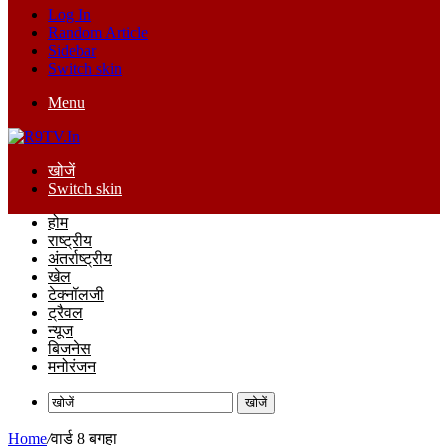
Log In
Random Article
Sidebar
Switch skin
Menu
खोजें
Switch skin
होम
राष्ट्रीय
अंतर्राष्ट्रीय
खेल
टेक्नॉलजी
ट्रैवल
न्यूज
बिजनेस
मनोरंजन
खोजें
Home
/
वार्ड 8 बगहा