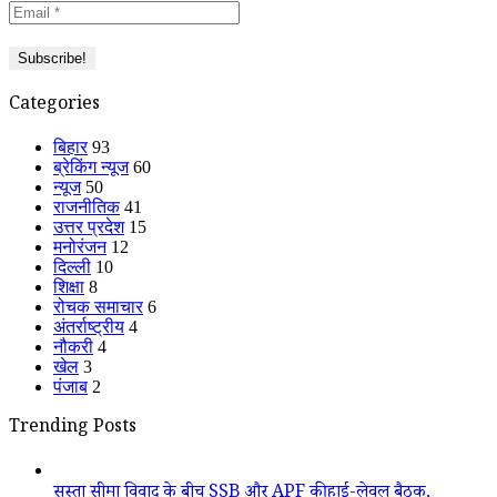
Categories
बिहार
93
ब्रेकिंग न्यूज
60
न्यूज
50
राजनीतिक
41
उत्तर प्रदेश
15
मनोरंजन
12
दिल्ली
10
शिक्षा
8
रोचक समाचार
6
अंतर्राष्ट्रीय
4
नौकरी
4
खेल
3
पंजाब
2
Trending Posts
सुस्ता सीमा विवाद के बीच SSB और APF की हाई-लेवल बैठक,