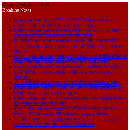
Monday, August 10 2026
Breaking News
सुस्ता सीमा विवाद के बीच SSB और APF की हाई-लेवल बैठक,
यथास्थिति बनाए रखने पर नेपाल का बड़ा आश्वासन
पतिलार सीएचसी के हेल्दी बेबी शो में प्रियंका देवी के लाल का जलवा,
प्रथम स्थान प्राप्त कर क्षेत्र का नाम किया रोशन
वीआईपी दौरे के समय बनी सड़क बनी आफत, पतिलार के मिश्रौली
टोला में बदहाली से बेहाल ग्रामीण, जनप्रतिनिधियों के प्रति गहराया
आक्रोश
बगहा में चहलूम को लेकर पुलिस मुस्तैद: चौतरवा थाने में शांति समिति की
बैठक, नियमों का उल्लंघन करने वालों पर होगी सख्त कार्रवाई
बगहा-1 प्रखंड के प्राथमिक स्वास्थ्य केंद्र में जलनिकासी न होने से
बढ़ा बीमारियों का खतरा, स्थानीय निवासियों ने व्यवस्था सुधारने की
उठाई मांग।
VTR से निकले बाघ का हमला, बगहा में महिला की मौत से आक्रोश
पतिलार पंचायत में फॉगिंग अभियान का आगाज, मुखिया प्रतिनिधि डॉ.
अभिषेक मिश्रा ने किया मशीन का शुभारंभ
पश्चिम चंपारण: बगहा के पतिलार में बड़ा हादसा, पानी भरे गड्ढे में गिरने
से एक साल के मासूम की गई जान
बगहा में पुलिस की बड़ी स्ट्राइक: मरीजों को ढोने वाली एम्बुलेंस से
निकली 157 लीटर शराब, UP से बिहार लाई जा रही थी खेप
ग्रामीणों के इलाज से खिलवाड़: बगहा में औचक निरीक्षण के दौरान दो
स्वास्थ्य केंद्र मिले बंद, दोषी कर्मियों पर गिरेगी गाज