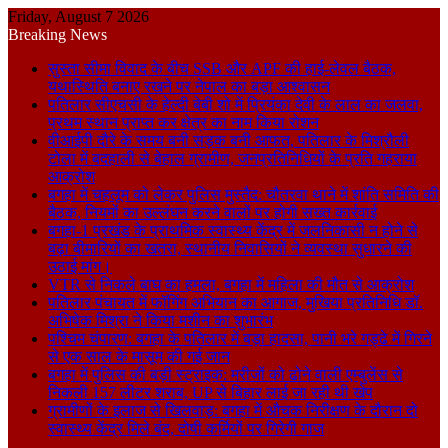
Friday, August 7 2026
Breaking News
सुस्ता सीमा विवाद के बीच SSB और APF की हाई-लेवल बैठक,
यथास्थिति बनाए रखने पर नेपाल का बड़ा आश्वासन
पतिलार सीएचसी के हेल्दी बेबी शो में प्रियंका देवी के लाल का जलवा,
प्रथम स्थान प्राप्त कर क्षेत्र का नाम किया रोशन
वीआईपी दौरे के समय बनी सड़क बनी आफत, पतिलार के मिश्रौली
टोला में बदहाली से बेहाल ग्रामीण, जनप्रतिनिधियों के प्रति गहराया
आक्रोश
बगहा में चहलूम को लेकर पुलिस मुस्तैद: चौतरवा थाने में शांति समिति की
बैठक, नियमों का उल्लंघन करने वालों पर होगी सख्त कार्रवाई
बगहा-1 प्रखंड के प्राथमिक स्वास्थ्य केंद्र में जलनिकासी न होने से
बढ़ा बीमारियों का खतरा, स्थानीय निवासियों ने व्यवस्था सुधारने की
उठाई मांग।
VTR से निकले बाघ का हमला, बगहा में महिला की मौत से आक्रोश
पतिलार पंचायत में फॉगिंग अभियान का आगाज, मुखिया प्रतिनिधि डॉ.
अभिषेक मिश्रा ने किया मशीन का शुभारंभ
पश्चिम चंपारण: बगहा के पतिलार में बड़ा हादसा, पानी भरे गड्ढे में गिरने
से एक साल के मासूम की गई जान
बगहा में पुलिस की बड़ी स्ट्राइक: मरीजों को ढोने वाली एम्बुलेंस से
निकली 157 लीटर शराब, UP से बिहार लाई जा रही थी खेप
ग्रामीणों के इलाज से खिलवाड़: बगहा में औचक निरीक्षण के दौरान दो
स्वास्थ्य केंद्र मिले बंद, दोषी कर्मियों पर गिरेगी गाज