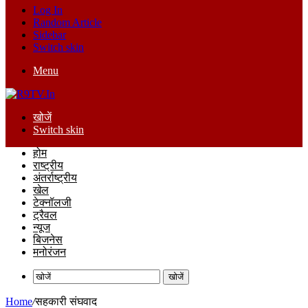
Log In
Random Article
Sidebar
Switch skin
Menu
खोजें
Switch skin
होम
राष्ट्रीय
अंतर्राष्ट्रीय
खेल
टेक्नॉलजी
ट्रैवल
न्यूज
बिजनेस
मनोरंजन
खोजें
Home
/
सहकारी संघवाद