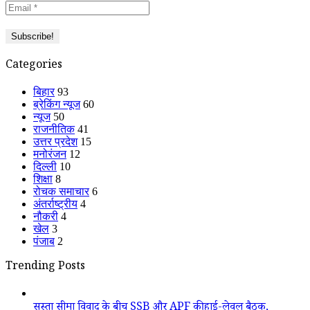
Categories
बिहार
93
ब्रेकिंग न्यूज
60
न्यूज
50
राजनीतिक
41
उत्तर प्रदेश
15
मनोरंजन
12
दिल्ली
10
शिक्षा
8
रोचक समाचार
6
अंतर्राष्ट्रीय
4
नौकरी
4
खेल
3
पंजाब
2
Trending Posts
सुस्ता सीमा विवाद के बीच SSB और APF की हाई-लेवल बैठक,