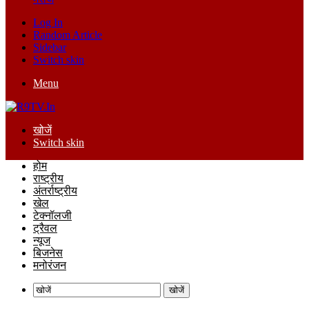
Log In
Random Article
Sidebar
Switch skin
Menu
खोजें
Switch skin
होम
राष्ट्रीय
अंतर्राष्ट्रीय
खेल
टेक्नॉलजी
ट्रैवल
न्यूज
बिजनेस
मनोरंजन
खोजें