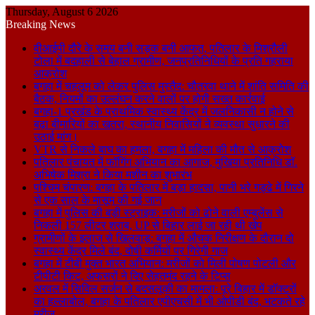
Thursday, August 6 2026
Breaking News
वीआईपी दौरे के समय बनी सड़क बनी आफत, पतिलार के मिश्रौली
टोला में बदहाली से बेहाल ग्रामीण, जनप्रतिनिधियों के प्रति गहराया
आक्रोश
बगहा में चहलूम को लेकर पुलिस मुस्तैद: चौतरवा थाने में शांति समिति की
बैठक, नियमों का उल्लंघन करने वालों पर होगी सख्त कार्रवाई
बगहा-1 प्रखंड के प्राथमिक स्वास्थ्य केंद्र में जलनिकासी न होने से
बढ़ा बीमारियों का खतरा, स्थानीय निवासियों ने व्यवस्था सुधारने की
उठाई मांग।
VTR से निकले बाघ का हमला, बगहा में महिला की मौत से आक्रोश
पतिलार पंचायत में फॉगिंग अभियान का आगाज, मुखिया प्रतिनिधि डॉ.
अभिषेक मिश्रा ने किया मशीन का शुभारंभ
पश्चिम चंपारण: बगहा के पतिलार में बड़ा हादसा, पानी भरे गड्ढे में गिरने
से एक साल के मासूम की गई जान
बगहा में पुलिस की बड़ी स्ट्राइक: मरीजों को ढोने वाली एम्बुलेंस से
निकली 157 लीटर शराब, UP से बिहार लाई जा रही थी खेप
ग्रामीणों के इलाज से खिलवाड़: बगहा में औचक निरीक्षण के दौरान दो
स्वास्थ्य केंद्र मिले बंद, दोषी कर्मियों पर गिरेगी गाज
बगहा में टीबी मुक्त भारत अभियान: मरीजों को मिली पोषण पोटली और
टीपीटी किट, अफसरों ने दिए सेहतमंद रहने के टिप्स
अरवल में सिविल सर्जन से बदसलूकी का मामला: पूरे बिहार में डॉक्टरों
का हल्लाबोल, बगहा के पतिलार एपीएचसी में भी ओपीडी बंद, भटकते रहे
मरीज