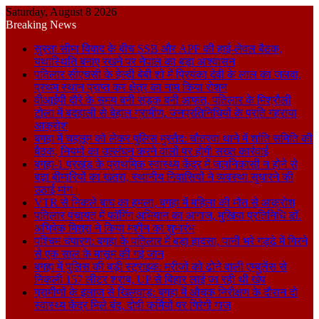
Saturday, August 8 2026
Breaking News
सुस्ता सीमा विवाद के बीच SSB और APF की हाई-लेवल बैठक,
यथास्थिति बनाए रखने पर नेपाल का बड़ा आश्वासन
पतिलार सीएचसी के हेल्दी बेबी शो में प्रियंका देवी के लाल का जलवा,
प्रथम स्थान प्राप्त कर क्षेत्र का नाम किया रोशन
वीआईपी दौरे के समय बनी सड़क बनी आफत, पतिलार के मिश्रौली
टोला में बदहाली से बेहाल ग्रामीण, जनप्रतिनिधियों के प्रति गहराया
आक्रोश
बगहा में चहलूम को लेकर पुलिस मुस्तैद: चौतरवा थाने में शांति समिति की
बैठक, नियमों का उल्लंघन करने वालों पर होगी सख्त कार्रवाई
बगहा-1 प्रखंड के प्राथमिक स्वास्थ्य केंद्र में जलनिकासी न होने से
बढ़ा बीमारियों का खतरा, स्थानीय निवासियों ने व्यवस्था सुधारने की
उठाई मांग।
VTR से निकले बाघ का हमला, बगहा में महिला की मौत से आक्रोश
पतिलार पंचायत में फॉगिंग अभियान का आगाज, मुखिया प्रतिनिधि डॉ.
अभिषेक मिश्रा ने किया मशीन का शुभारंभ
पश्चिम चंपारण: बगहा के पतिलार में बड़ा हादसा, पानी भरे गड्ढे में गिरने
से एक साल के मासूम की गई जान
बगहा में पुलिस की बड़ी स्ट्राइक: मरीजों को ढोने वाली एम्बुलेंस से
निकली 157 लीटर शराब, UP से बिहार लाई जा रही थी खेप
ग्रामीणों के इलाज से खिलवाड़: बगहा में औचक निरीक्षण के दौरान दो
स्वास्थ्य केंद्र मिले बंद, दोषी कर्मियों पर गिरेगी गाज