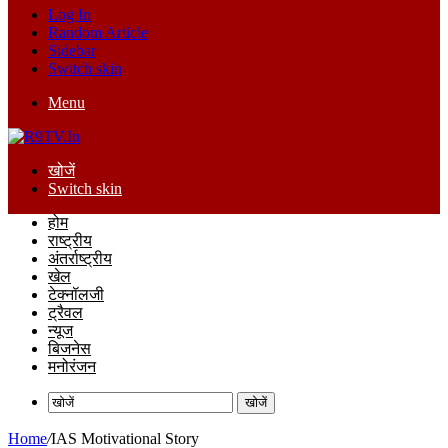
Log In
Random Article
Sidebar
Switch skin
Menu
खोजें
Switch skin
होम
राष्ट्रीय
अंतर्राष्ट्रीय
खेल
टेक्नॉलजी
ट्रैवल
न्यूज
बिजनेस
मनोरंजन
खोजें
Home
/
IAS Motivational Story