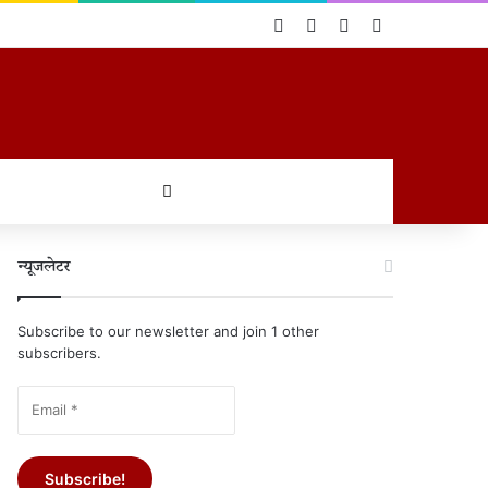
Log In
Random Article
Sidebar
Switch skin
खोजें
न्यूजलेटर
Subscribe to our newsletter and join 1 other
subscribers.