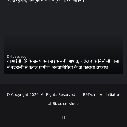
बेहाल ग्रामीण, जनप्रतिनिधियों के प्रति गहराया आक्रोश
वीआईपी
बग
दौरे
में
के
चह
समय
को
बनी
ले
सड़क
पु
बनी
मुस
आफत,
चौ
4 days ago
ं
वीआईपी दौरे के समय बनी सड़क बनी आफत, पतिलार के मिश्रौली टोला
पतिलार
थान
में बदहाली से बेहाल ग्रामीण, जनप्रतिनिधियों के प्रति गहराया आक्रोश
के
में
मिश्रौली
शां
टोला
सम
में
की
बदहाली
बै
© Copyright 2026, All Rights Reserved |
R9TV.in : An initiative
से
निय
of Bizpulse Media
बेहाल
का
ग्रामीण,
उल
जनप्रतिनिधियों
कर
Facebook
के
वाल