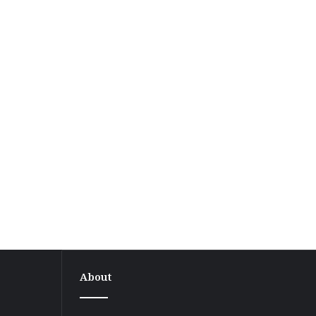
About
वीआईपी
दौरे
के