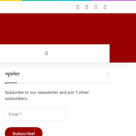
Log In
Random Article
Sidebar
Switch skin
खोजें
न्यूजलेटर
Subscribe to our newsletter and join 1 other
subscribers.