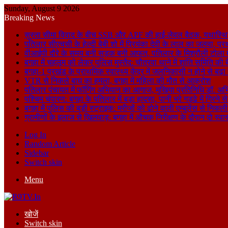
Sunday, August 9 2026
Breaking News
सुस्ता सीमा विवाद के बीच SSB और APF की हाई-लेवल बैठक, यथास्थि
पतिलार सीएचसी के हेल्दी बेबी शो में प्रियंका देवी के लाल का जलवा, प्र
वीआईपी दौरे के समय बनी सड़क बनी आफत, पतिलार के मिश्रौली टोला में
बगहा में चहलूम को लेकर पुलिस मुस्तैद: चौतरवा थाने में शांति समिति की 
बगहा-1 प्रखंड के प्राथमिक स्वास्थ्य केंद्र में जलनिकासी न होने से बढ़
VTR से निकले बाघ का हमला, बगहा में महिला की मौत से आक्रोश
पतिलार पंचायत में फॉगिंग अभियान का आगाज, मुखिया प्रतिनिधि डॉ. अभि
पश्चिम चंपारण: बगहा के पतिलार में बड़ा हादसा, पानी भरे गड्ढे में गिरन
बगहा में पुलिस की बड़ी स्ट्राइक: मरीजों को ढोने वाली एम्बुलेंस से न
ग्रामीणों के इलाज से खिलवाड़: बगहा में औचक निरीक्षण के दौरान दो स्वास्थ्
Log In
Random Article
Sidebar
Switch skin
Menu
खोजें
Switch skin