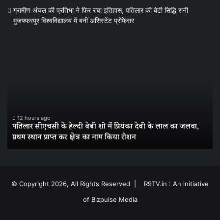
ग्रामीण अंचल की प्रतिभा ने फिर रचा इतिहास, पतिलार की बेटी सिद्धि रानी
मुजफ्फरपुर विश्वविद्यालय में बनीं असिस्टेंट प्रोफेसर
पतिलार
ग्र
सीएचसी
अं
के
की
हेल्दी
प्र
बेबी
ने
शो
फि
में
रच
प्रियंका
इत
12 hours ago
पतिलार सीएचसी के हेल्दी बेबी शो में प्रियंका देवी के लाल का जलवा,
देवी
पत
प्रथम स्थान प्राप्त कर क्षेत्र का नाम किया रोशन
के
की
लाल
बेट
का
सिद
जलवा,
रान
प्रथम
मुज
© Copyright 2026, All Rights Reserved |
R9TV.in : An initiative
स्थान
विश
of Bizpulse Media
प्राप्त
में
कर
बनी