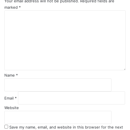
Your email address will not be published.
Required fields are
marked
*
C
o
m
m
e
n
t
*
Name
*
Email
*
Website
Save my name, email, and website in this browser for the next