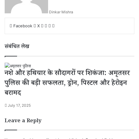
Dinkar Mishra
Facebook
X
L
W
S
P
i
h
h
r
n
a
a
i
संबंधित लेख
k
t
r
n
e
s
e
t
d
A
v
I
p
i
नशे और हथियार के सौदागरों पर शिकंजा: अमृतसर
n
p
a
E
पुलिस की बड़ी सफलता, ड्रोन, पिस्टल और हेरोइन
m
बरामद
a
i
l
July 17, 2025
Leave a Reply