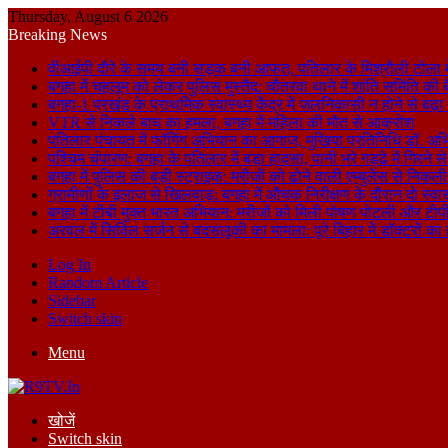
Thursday, August 6 2026
Breaking News
वीआईपी दौरे के समय बनी सड़क बनी आफत, पतिलार के मिश्रौली टोला में
बगहा में चहलूम को लेकर पुलिस मुस्तैद: चौतरवा थाने में शांति समिति की 
बगहा-1 प्रखंड के प्राथमिक स्वास्थ्य केंद्र में जलनिकासी न होने से बढ़
VTR से निकले बाघ का हमला, बगहा में महिला की मौत से आक्रोश
पतिलार पंचायत में फॉगिंग अभियान का आगाज, मुखिया प्रतिनिधि डॉ. अभि
पश्चिम चंपारण: बगहा के पतिलार में बड़ा हादसा, पानी भरे गड्ढे में गिरन
बगहा में पुलिस की बड़ी स्ट्राइक: मरीजों को ढोने वाली एम्बुलेंस से न
ग्रामीणों के इलाज से खिलवाड़: बगहा में औचक निरीक्षण के दौरान दो स्वास्थ्
बगहा में टीबी मुक्त भारत अभियान: मरीजों को मिली पोषण पोटली और टीपी
अरवल में सिविल सर्जन से बदसलूकी का मामला: पूरे बिहार में डॉक्टरों क
Log In
Random Article
Sidebar
Switch skin
Menu
खोजें
Switch skin