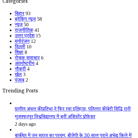
Categories
बिहार
93
ब्रेकिंग न्यूज
58
न्यूज
50
राजनीतिक
41
उत्तर प्रदेश
15
मनोरंजन
12
दिल्ली
10
शिक्षा
8
रोचक समाचार
6
अंतर्राष्ट्रीय
4
नौकरी
4
खेल
3
पंजाब
2
Trending Posts
ग्रामीण अंचल की प्रतिभा ने फिर रचा इतिहास, पतिलार की बेटी सिद्धि रानी
मुजफ्फरपुर विश्वविद्यालय में बनीं असिस्टेंट प्रोफेसर
2 days ago
बांकीपुर में जन सुराज का परचम, बीजेपी के 30 साल पुराने अभेद्य किले में