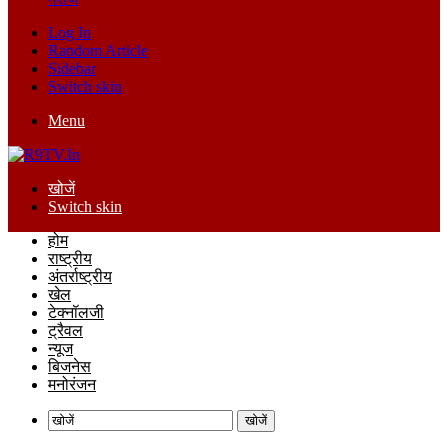
Log In
Random Article
Sidebar
Switch skin
Menu
खोजें
Switch skin
होम
राष्ट्रीय
अंतर्राष्ट्रीय
खेल
टेक्नॉलजी
ट्रैवल
न्यूज
बिजनेस
मनोरंजन
खोजें