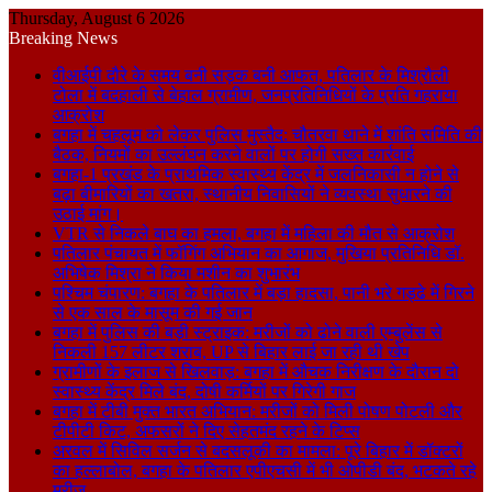
Thursday, August 6 2026
Breaking News
वीआईपी दौरे के समय बनी सड़क बनी आफत, पतिलार के मिश्रौली
टोला में बदहाली से बेहाल ग्रामीण, जनप्रतिनिधियों के प्रति गहराया
आक्रोश
बगहा में चहलूम को लेकर पुलिस मुस्तैद: चौतरवा थाने में शांति समिति की
बैठक, नियमों का उल्लंघन करने वालों पर होगी सख्त कार्रवाई
बगहा-1 प्रखंड के प्राथमिक स्वास्थ्य केंद्र में जलनिकासी न होने से
बढ़ा बीमारियों का खतरा, स्थानीय निवासियों ने व्यवस्था सुधारने की
उठाई मांग।
VTR से निकले बाघ का हमला, बगहा में महिला की मौत से आक्रोश
पतिलार पंचायत में फॉगिंग अभियान का आगाज, मुखिया प्रतिनिधि डॉ.
अभिषेक मिश्रा ने किया मशीन का शुभारंभ
पश्चिम चंपारण: बगहा के पतिलार में बड़ा हादसा, पानी भरे गड्ढे में गिरने
से एक साल के मासूम की गई जान
बगहा में पुलिस की बड़ी स्ट्राइक: मरीजों को ढोने वाली एम्बुलेंस से
निकली 157 लीटर शराब, UP से बिहार लाई जा रही थी खेप
ग्रामीणों के इलाज से खिलवाड़: बगहा में औचक निरीक्षण के दौरान दो
स्वास्थ्य केंद्र मिले बंद, दोषी कर्मियों पर गिरेगी गाज
बगहा में टीबी मुक्त भारत अभियान: मरीजों को मिली पोषण पोटली और
टीपीटी किट, अफसरों ने दिए सेहतमंद रहने के टिप्स
अरवल में सिविल सर्जन से बदसलूकी का मामला: पूरे बिहार में डॉक्टरों
का हल्लाबोल, बगहा के पतिलार एपीएचसी में भी ओपीडी बंद, भटकते रहे
मरीज