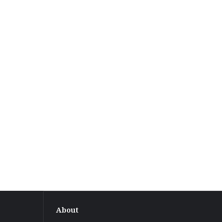
About
पतिलार
सीएचसी