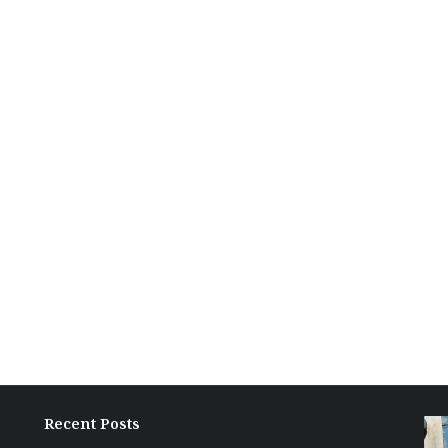
Recent Posts
ग्रामीण
बांकी
अंचल
में