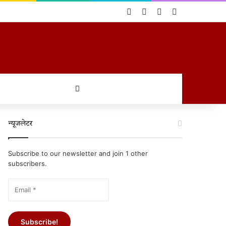
Log In
Random Article
Sidebar
Switch skin
खोजें
न्यूजलेटर
Subscribe to our newsletter and join 1 other
subscribers.