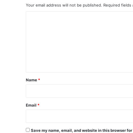
Your email address will not be published.
Required fields
C
o
m
m
e
n
t
*
Name
*
Email
*
Save my name, email, and website in this browser for