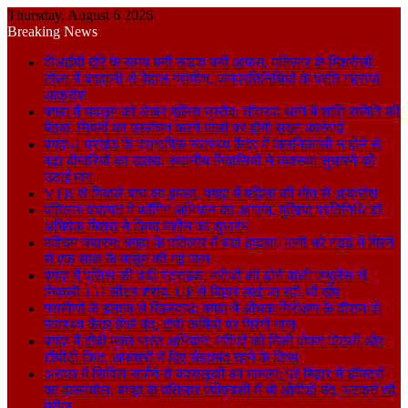
Thursday, August 6 2026
Breaking News
वीआईपी दौरे के समय बनी सड़क बनी आफत, पतिलार के मिश्रौली
टोला में बदहाली से बेहाल ग्रामीण, जनप्रतिनिधियों के प्रति गहराया
आक्रोश
बगहा में चहलूम को लेकर पुलिस मुस्तैद: चौतरवा थाने में शांति समिति की
बैठक, नियमों का उल्लंघन करने वालों पर होगी सख्त कार्रवाई
बगहा-1 प्रखंड के प्राथमिक स्वास्थ्य केंद्र में जलनिकासी न होने से
बढ़ा बीमारियों का खतरा, स्थानीय निवासियों ने व्यवस्था सुधारने की
उठाई मांग।
VTR से निकले बाघ का हमला, बगहा में महिला की मौत से आक्रोश
पतिलार पंचायत में फॉगिंग अभियान का आगाज, मुखिया प्रतिनिधि डॉ.
अभिषेक मिश्रा ने किया मशीन का शुभारंभ
पश्चिम चंपारण: बगहा के पतिलार में बड़ा हादसा, पानी भरे गड्ढे में गिरने
से एक साल के मासूम की गई जान
बगहा में पुलिस की बड़ी स्ट्राइक: मरीजों को ढोने वाली एम्बुलेंस से
निकली 157 लीटर शराब, UP से बिहार लाई जा रही थी खेप
ग्रामीणों के इलाज से खिलवाड़: बगहा में औचक निरीक्षण के दौरान दो
स्वास्थ्य केंद्र मिले बंद, दोषी कर्मियों पर गिरेगी गाज
बगहा में टीबी मुक्त भारत अभियान: मरीजों को मिली पोषण पोटली और
टीपीटी किट, अफसरों ने दिए सेहतमंद रहने के टिप्स
अरवल में सिविल सर्जन से बदसलूकी का मामला: पूरे बिहार में डॉक्टरों
का हल्लाबोल, बगहा के पतिलार एपीएचसी में भी ओपीडी बंद, भटकते रहे
मरीज