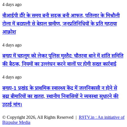
रानी
बीजेपी
वीआईपी
4 days ago
मुजफ्फरपुर
के
दौरे
विश्वविद्यालय
30
के
वीआईपी दौरे के समय बनी सड़क बनी आफत, पतिलार के मिश्रौली
में
साल
समय
बनीं
पुराने
टोला में बदहाली से बेहाल ग्रामीण, जनप्रतिनिधियों के प्रति गहराया
बनी
असिस्टेंट
अभेद्य
सड़क
आक्रोश
प्रोफेसर
किले
बनी
में
आफत,
सेंध
बगहा
4 days ago
पतिलार
में
के
चहलूम
मिश्रौली
बगहा में चहलूम को लेकर पुलिस मुस्तैद: चौतरवा थाने में शांति समिति
को
टोला
की बैठक, नियमों का उल्लंघन करने वालों पर होगी सख्त कार्रवाई
लेकर
में
पुलिस
बदहाली
मुस्तैद:
से
बगहा-1
4 days ago
चौतरवा
बेहाल
प्रखंड
थाने
ग्रामीण,
के
बगहा-1 प्रखंड के प्राथमिक स्वास्थ्य केंद्र में जलनिकासी न होने से
में
जनप्रतिनिधियों
प्राथमिक
शांति
बढ़ा बीमारियों का खतरा, स्थानीय निवासियों ने व्यवस्था सुधारने की
के
स्वास्थ्य
समिति
प्रति
केंद्र
उठाई मांग।
की
गहराया
में
बैठक,
आक्रोश
जलनिकासी
नियमों
© Copyright 2026, All Rights Reserved |
R9TV.in : An initiative of
न
का
Bizpulse Media
होने
उल्लंघन