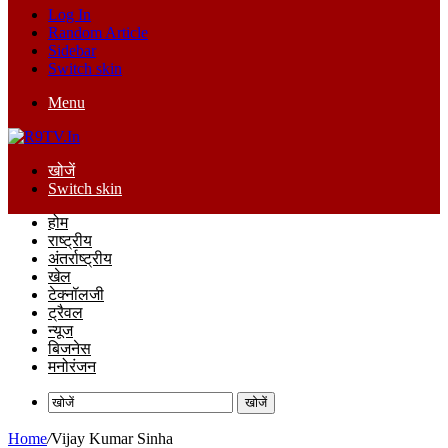
Log In
Random Article
Sidebar
Switch skin
Menu
खोजें
Switch skin
होम
राष्ट्रीय
अंतर्राष्ट्रीय
खेल
टेक्नॉलजी
ट्रैवल
न्यूज
बिजनेस
मनोरंजन
खोजें
Home
/
Vijay Kumar Sinha