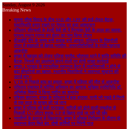
Sunday, August 9 2026
Breaking News
सुस्ता सीमा विवाद के बीच SSB और APF की हाई-लेवल बैठक,
यथास्थिति बनाए रखने पर नेपाल का बड़ा आश्वासन
पतिलार सीएचसी के हेल्दी बेबी शो में प्रियंका देवी के लाल का जलवा,
प्रथम स्थान प्राप्त कर क्षेत्र का नाम किया रोशन
वीआईपी दौरे के समय बनी सड़क बनी आफत, पतिलार के मिश्रौली
टोला में बदहाली से बेहाल ग्रामीण, जनप्रतिनिधियों के प्रति गहराया
आक्रोश
बगहा में चहलूम को लेकर पुलिस मुस्तैद: चौतरवा थाने में शांति समिति की
बैठक, नियमों का उल्लंघन करने वालों पर होगी सख्त कार्रवाई
बगहा-1 प्रखंड के प्राथमिक स्वास्थ्य केंद्र में जलनिकासी न होने से
बढ़ा बीमारियों का खतरा, स्थानीय निवासियों ने व्यवस्था सुधारने की
उठाई मांग।
VTR से निकले बाघ का हमला, बगहा में महिला की मौत से आक्रोश
पतिलार पंचायत में फॉगिंग अभियान का आगाज, मुखिया प्रतिनिधि डॉ.
अभिषेक मिश्रा ने किया मशीन का शुभारंभ
पश्चिम चंपारण: बगहा के पतिलार में बड़ा हादसा, पानी भरे गड्ढे में गिरने
से एक साल के मासूम की गई जान
बगहा में पुलिस की बड़ी स्ट्राइक: मरीजों को ढोने वाली एम्बुलेंस से
निकली 157 लीटर शराब, UP से बिहार लाई जा रही थी खेप
ग्रामीणों के इलाज से खिलवाड़: बगहा में औचक निरीक्षण के दौरान दो
स्वास्थ्य केंद्र मिले बंद, दोषी कर्मियों पर गिरेगी गाज